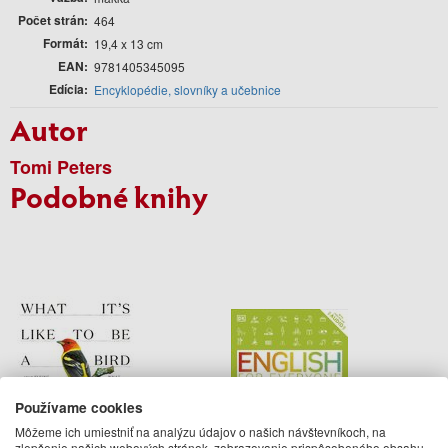
Počet strán
464
Formát
19,4 x 13 cm
EAN
9781405345095
Edícia
Encyklopédie, slovníky a učebnice
Autor
Tomi Peters
Podobné knihy
Používame cookies
Môžeme ich umiestniť na analýzu údajov o našich návštevníkoch, na
zlepšenie našich webových stránok, zobrazovanie prispôsobeného obsahu