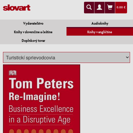
0.00 €
Vydavateľstvo
Audioknihy
Knihy v slovenčine a češtine
Knihy v angličtine
Doplnkový tovar