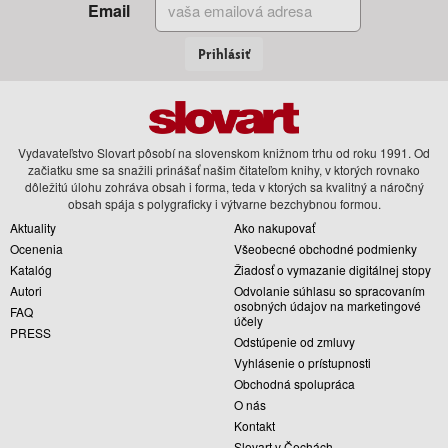
Email
Prihlásiť
Vydavateľstvo Slovart pôsobí na slovenskom knižnom trhu od roku 1991. Od
začiatku sme sa snažili prinášať našim čitateľom knihy, v ktorých rovnako
dôležitú úlohu zohráva obsah i forma, teda v ktorých sa kvalitný a náročný
obsah spája s polygraficky i výtvarne bezchybnou formou.
Aktuality
Ako nakupovať
Ocenenia
Všeobecné obchodné podmienky
Katalóg
Žiadosť o vymazanie digitálnej stopy
Autori
Odvolanie súhlasu so spracovaním
osobných údajov na marketingové
FAQ
účely
PRESS
Odstúpenie od zmluvy
Vyhlásenie o prístupnosti
Obchodná spolupráca
O nás
Kontakt
Slovart v Čechách