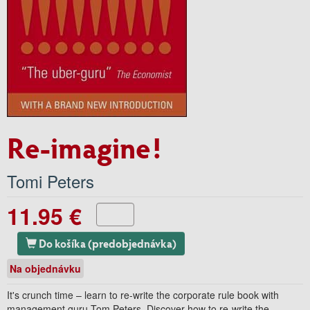
Re-imagine!
Tomi Peters
11.95 €
Do košíka (predobjednávka)
Na objednávku
It's crunch time – learn to re-write the corporate rule book with
management guru Tom Peters. Discover how to re-write the