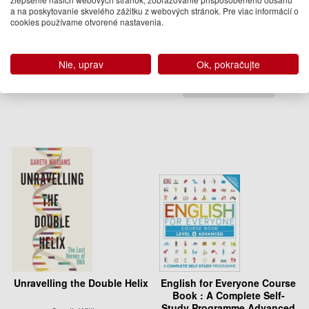
a na poskytovanie skvelého zážitku z webových stránok. Pre viac informácií o
What It's Like to be a Bird
English for Everyone
cookies používame otvorené nastavenia.
Practice Book Level 3
Intermediate
David Allen Sibley
DK
40.50 €
Nie, uprav
Ok, pokračujte
16.95 €
Na sklade
Dodanie do 21 dní
Unravelling the Double Helix
English for Everyone Course
Book : A Complete Self-
Study Programme Advanced