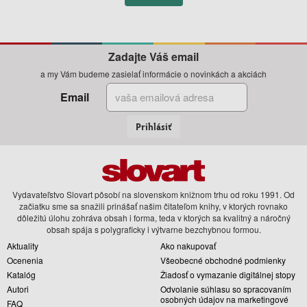
Zadajte Váš email
a my Vám budeme zasielať informácie o novinkách a akciách
Email
Prihlásiť
Vydavateľstvo Slovart pôsobí na slovenskom knižnom trhu od roku 1991. Od
začiatku sme sa snažili prinášať našim čitateľom knihy, v ktorých rovnako
dôležitú úlohu zohráva obsah i forma, teda v ktorých sa kvalitný a náročný
obsah spája s polygraficky i výtvarne bezchybnou formou.
Aktuality
Ako nakupovať
Ocenenia
Všeobecné obchodné podmienky
Katalóg
Žiadosť o vymazanie digitálnej stopy
Autori
Odvolanie súhlasu so spracovaním
osobných údajov na marketingové
FAQ