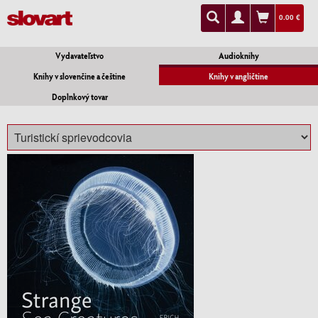
0.00 €
Vydavateľstvo
Audioknihy
Knihy v slovenčine a češtine
Knihy v angličtine
Doplnkový tovar