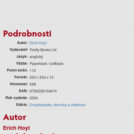
Podrobnosti
Autor
Erich Hoyt
Vydavateľ
Firefly Books Ltd
Jazyk
anglický
Väzba
Paperback / softback
Počet strán
112
Formát
253 x 253 x 13
Hmotnosť
648
EAN
9780228104674
Rok vydania
2024
Edícia
Encyklopédie, slovníky a učebnice
Autor
Erich Hoyt