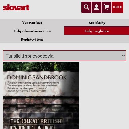
0.00 €
Vydavateľstvo
Audioknihy
Knihy v slovenčine a češtine
Knihy v angličtine
Doplnkový tovar