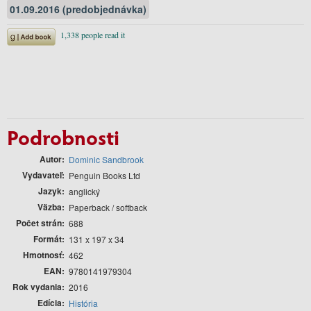
01.09.2016 (predobjednávka)
Podrobnosti
Autor
Dominic Sandbrook
Vydavateľ
Penguin Books Ltd
Jazyk
anglický
Väzba
Paperback / softback
Počet strán
688
Formát
131 x 197 x 34
Hmotnosť
462
EAN
9780141979304
Rok vydania
2016
Edícia
História