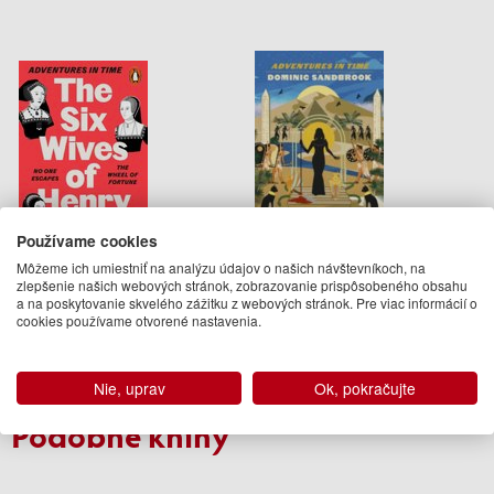
Používame cookies
Môžeme ich umiestniť na analýzu údajov o našich návštevníkoch, na
Adventures in Time: The Six
Adventures in Time:
zlepšenie našich webových stránok, zobrazovanie prispôsobeného obsahu
Wives of Henry VIII
Cleopatra, Queen of the Nile
a na poskytovanie skvelého zážitku z webových stránok. Pre viac informácií o
cookies používame otvorené nastavenia.
Dominic Sandbrook
Dominic Sandbrook
12.95 €
18.95 €
Na objednávku
Na objednávku
Nie, uprav
Ok, pokračujte
Podobné knihy