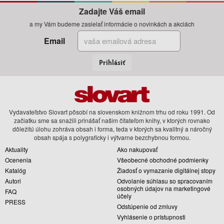
Zadajte Váš email
a my Vám budeme zasielať informácie o novinkách a akciách
Email
Prihlásiť
Vydavateľstvo Slovart pôsobí na slovenskom knižnom trhu od roku 1991. Od
začiatku sme sa snažili prinášať našim čitateľom knihy, v ktorých rovnako
dôležitú úlohu zohráva obsah i forma, teda v ktorých sa kvalitný a náročný
obsah spája s polygraficky i výtvarne bezchybnou formou.
Aktuality
Ako nakupovať
Ocenenia
Všeobecné obchodné podmienky
Katalóg
Žiadosť o vymazanie digitálnej stopy
Autori
Odvolanie súhlasu so spracovaním
osobných údajov na marketingové
FAQ
účely
PRESS
Odstúpenie od zmluvy
Vyhlásenie o prístupnosti