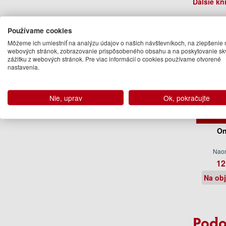
Ďalšie kn
Používame cookies
Môžeme ich umiestniť na analýzu údajov o našich návštevníkoch, na zlepšenie 
webových stránok, zobrazovanie prispôsobeného obsahu a na poskytovanie sk
zážitku z webových stránok. Pre viac informácií o cookies používame otvorené
nastavenia.
Nie, uprav
Ok, pokračujte
On
Naom
12
Na ob
Podo