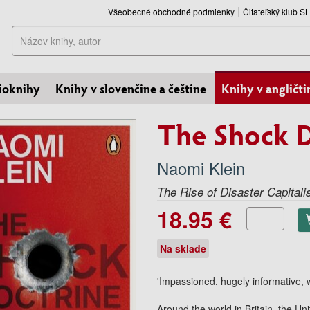
Všeobecné obchodné podmienky
Čitateľský klub 
Hľadať
ioknihy
Knihy v slovenčine a češtine
Knihy v angličti
The Shock D
Naomi Klein
The Rise of Disaster Capital
18.95 €
Na sklade
'Impassioned, hugely informative, w
Around the world in Britain, the Un