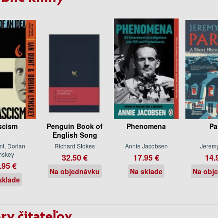
scism
Penguin Book of
Phenomena
Pa
English Song
nt, Dorian
Richard Stokes
Annie Jacobsen
Jeremy
nskey
32.50 €
17.95 €
14.
.95 €
Na objednávku
Na sklade
Na obj
sklade
ry čitateľov