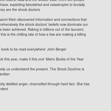
haos; exploiting bloodshed and catastrophe to brutally
hey are the shock doctors.
Naomi Klein discovered information and connections that
ehensively the shock doctors' beliefs now dominate our
 been achieved. Raking in billions out of the tsunami,
this is the chilling tale of how a few are making a killing
 a book to be read everywhere' John Berger
ok this year, make it this one'
Metro
Books of the Year
 help us understand the present.
The Shock Doctrine
is
ardian
fectly distilled anger, channelled through hard fact. She has
ndent