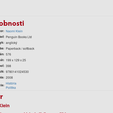
obnosti
tor
Naomi Klein
teľ
Penguin Books Ltd
yk
anglický
ba
Paperback / softback
rán
576
át
199 x 129 x 25
sť
398
AN
9780141024530
nia
2008
História
cia
Politika
r
Klein