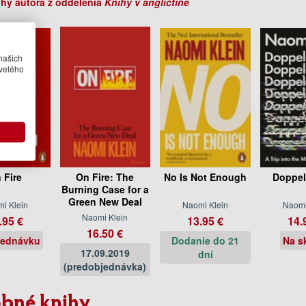
ihy autora z oddelenia
Knihy v angličtine
našich
velého
 Fire
On Fire: The
No Is Not Enough
Doppel
Burning Case for a
Green New Deal
i Klein
Naomi Klein
Naomi
Naomi Klein
.95 €
13.95 €
14.
16.50 €
jednávku
Dodanie do 21
Na s
17.09.2019
dní
(predobjednávka)
bné knihy