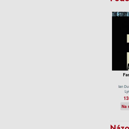
Fa
Ian Du
Ly
13
Na 
Názo