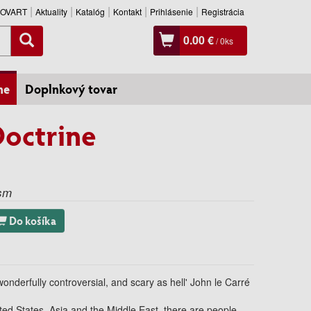
SLOVART
Aktuality
Katalóg
Kontakt
Prihlásenie
Registrácia
0.00 €
/
0
ks
ne
Doplnkový tovar
octrine
ism
Do košíka
onderfully controversial, and scary as hell' John le Carré
ited States, Asia and the Middle East, there are people