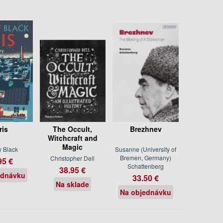
ris
The Occult,
Brezhnev
Witchcraft and
Magic
 Black
Susanne (University of
Bremen, Germany)
Christopher Dell
95 €
Schattenberg
38.95 €
ednávku
33.50 €
Na sklade
Na objednávku