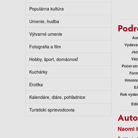
Populárna kultúra
Umenie, hudba
Podr
Výtvarné umenie
Au
Vydava
Fotografia a film
Jaz
Hobby, šport, domácnosť
Väz
Počet st
Kuchárky
Form
Hmotno
Erotika
E
Rok vyda
Kalendáre, diáre, pohľadnice
Edí
Turistickí sprievodcovia
Auto
Naomi 